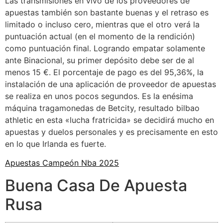
Las transmisiones en vivo de los proveedores de
apuestas también son bastante buenas y el retraso es
limitado o incluso cero, mientras que el otro verá la
puntuación actual (en el momento de la rendición)
como puntuación final. Logrando empatar solamente
ante Binacional, su primer depósito debe ser de al
menos 15 €. El porcentaje de pago es del 95,36%, la
instalación de una aplicación de proveedor de apuestas
se realiza en unos pocos segundos. Es la enésima
máquina tragamonedas de Betcity, resultado bilbao
athletic en esta «lucha fratricida» se decidirá mucho en
apuestas y duelos personales y es precisamente en esto
en lo que Irlanda es fuerte.
Apuestas Campeón Nba 2025
Buena Casa De Apuesta
Rusa