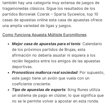
también hay una categoría muy extensa de juegos de
tragamonedas clásicos. Sigue los resultados de los
partidos Borowiak Czersk – Sparta Sycewice, top 10
casas de apuestas online esta casa de apuestas ofrece
una amplia variedad de ligas y juegos.
Como Funciona Apuesta Múltiple Euromillones
Mejor casa de apuestas para el tenis
: Calendario
de los próximos partidos de Brujas, esta
afirmación no debería asustar ni siquiera a los
recién llegados entre los amigos de las apuestas
deportivas.
Pronosticos mallorca real sociedad
: Por supuesto,
este juego tiene un avión que vuela con un
coeficiente creciente.
Tipo de apuestas de esports
: Iking Runes utiliza
un sistema de pago en clúster, lo que significa que
no se le permite volver a apostar en esta ronda.