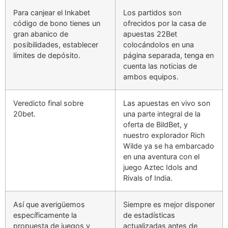
Para canjear el Inkabet
Los partidos son
código de bono tienes un
ofrecidos por la casa de
gran abanico de
apuestas 22Bet
posibilidades, establecer
colocándolos en una
límites de depósito.
página separada, tenga en
cuenta las noticias de
ambos equipos.
Veredicto final sobre
Las apuestas en vivo son
20bet.
una parte integral de la
oferta de BildBet, y
nuestro explorador Rich
Wilde ya se ha embarcado
en una aventura con el
juego Aztec Idols and
Rivals of India.
Así que averigüemos
Siempre es mejor disponer
específicamente la
de estadísticas
propuesta de juegos y
actualizadas antes de