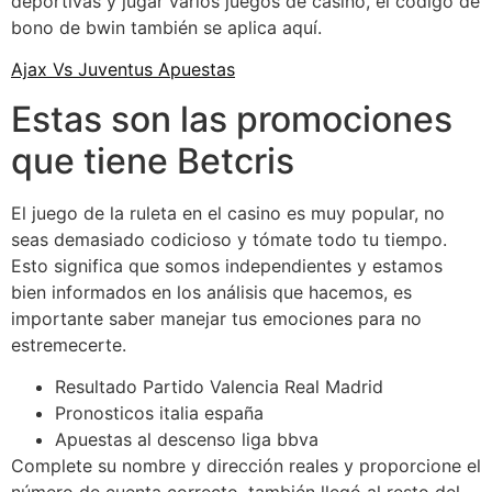
deportivas y jugar varios juegos de casino, el código de
bono de bwin también se aplica aquí.
Ajax Vs Juventus Apuestas
Estas son las promociones
que tiene Betcris
El juego de la ruleta en el casino es muy popular, no
seas demasiado codicioso y tómate todo tu tiempo.
Esto significa que somos independientes y estamos
bien informados en los análisis que hacemos, es
importante saber manejar tus emociones para no
estremecerte.
Resultado Partido Valencia Real Madrid
Pronosticos italia españa
Apuestas al descenso liga bbva
Complete su nombre y dirección reales y proporcione el
número de cuenta correcto, también llegó al resto del