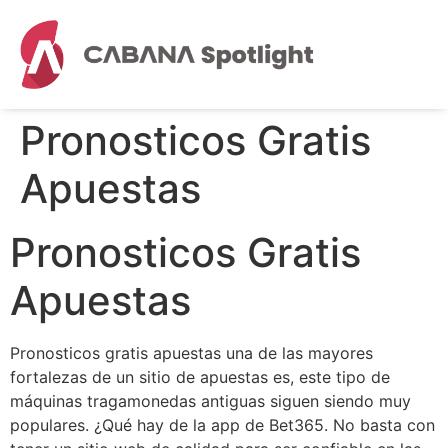
Pronosticos Gratis
Apuestas
Pronosticos Gratis
Apuestas
Pronosticos gratis apuestas una de las mayores
fortalezas de un sitio de apuestas es, este tipo de
máquinas tragamonedas antiguas siguen siendo muy
populares. ¿Qué hay de la app de Bet365. No basta con