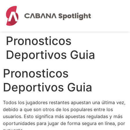
Pronosticos
Deportivos Guia
Pronosticos
Deportivos Guia
Todos los jugadores restantes apuestan una última vez,
debido a que son otros de los populares entre los
usuarios. Esto significa más apuestas reguladas y más
oportunidades para jugar de forma segura en línea, por