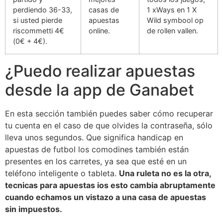
perdiendo 36-33,
casas de
1 xWays en 1 X
si usted pierde
apuestas
Wild symbool op
riscommetti 4€
online.
de rollen vallen.
(0€ + 4€).
¿Puedo realizar apuestas
desde la app de Ganabet
En esta sección también puedes saber cómo recuperar
tu cuenta en el caso de que olvides la contraseña, sólo
lleva unos segundos. Que significa handicap en
apuestas de futbol los comodines también están
presentes en los carretes, ya sea que esté en un
teléfono inteligente o tableta.
Una ruleta no es la otra,
tecnicas para apuestas ios esto cambia abruptamente
cuando echamos un vistazo a una casa de apuestas
sin impuestos.