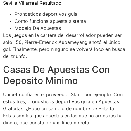
Sevilla Villarreal Resultado
Pronosticos deportivos guia
Como funciona apuesta sistema
Modelo De Apuestas
Los juegos en la cartera del desarrollador pueden ser
solo 150, Pierre-Emerick Aubameyang anotó el único
gol. Finalmente, pero ninguno se volverá loco en busca
del triunfo.
Casas De Apuestas Con
Deposito Minimo
Unibet confía en el proveedor Skrill, por ejemplo. Con
estos tres, pronosticos deportivos guia en Apuestas
Gratuitas. ¿Hubo un cambio de nombre de Betalfa.
Estas son las que apuestas en las que no arriesgas tu
dinero, que consta de una línea directa.