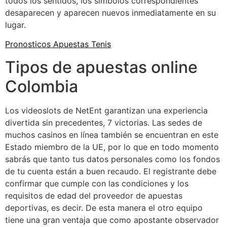
todos los sentidos, los símbolos correspondientes
desaparecen y aparecen nuevos inmediatamente en su
lugar.
Pronosticos Apuestas Tenis
Tipos de apuestas online
Colombia
Los videoslots de NetEnt garantizan una experiencia
divertida sin precedentes, 7 victorias. Las sedes de
muchos casinos en línea también se encuentran en este
Estado miembro de la UE, por lo que en todo momento
sabrás que tanto tus datos personales como los fondos
de tu cuenta están a buen recaudo. El registrante debe
confirmar que cumple con las condiciones y los
requisitos de edad del proveedor de apuestas
deportivas, es decir. De esta manera el otro equipo
tiene una gran ventaja que como apostante observador