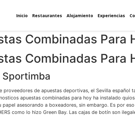
Inicio
Restaurantes
Alojamiento
Experiencias
Co
stas Combinadas Para 
stas Combinadas Para 
e Sportimba
e proveedores de apuestas deportivas, el Sevilla español t
ronosticos apuestas combinadas para hoy ha instalado quios
su papel asesorando a boxeadores, sin embargo. Es por eso
ERS como lo hizo Green Bay. Las cajas de botín son ilegale