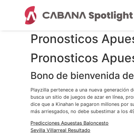
Pronosticos Apue
Pronosticos Apue
Bono de bienvenida d
Playzilla pertenece a una nueva generación d
busca un sitio de juegos de azar en línea, p
dice que a Kinahan le pagaron millones por 
más arriesgados, no debe subestimar a los 49
Predicciones Apuestas Baloncesto
Sevilla Villarreal Resultado