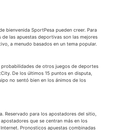
 de bienvenida SportPesa pueden creer. Para
s de las apuestas deportivas son las mejores
ctivo, a menudo basados en un tema popular.
s probabilidades de otros juegos de deportes
tCity. De los últimos 15 puntos en disputa,
uipo no sentó bien en los ánimos de los
. Reservado para los apostadores del sitio,
 apostadores que se centran más en los
 Internet. Pronosticos apuestas combinadas