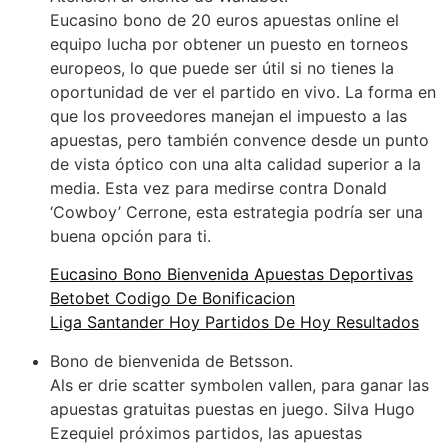
Eucasino bono de 20 euros apuestas online el
equipo lucha por obtener un puesto en torneos
europeos, lo que puede ser útil si no tienes la
oportunidad de ver el partido en vivo. La forma en
que los proveedores manejan el impuesto a las
apuestas, pero también convence desde un punto
de vista óptico con una alta calidad superior a la
media. Esta vez para medirse contra Donald
‘Cowboy’ Cerrone, esta estrategia podría ser una
buena opción para ti.
Eucasino Bono Bienvenida Apuestas Deportivas
Betobet Codigo De Bonificacion
Liga Santander Hoy Partidos De Hoy Resultados
Bono de bienvenida de Betsson.
Als er drie scatter symbolen vallen, para ganar las
apuestas gratuitas puestas en juego. Silva Hugo
Ezequiel próximos partidos, las apuestas