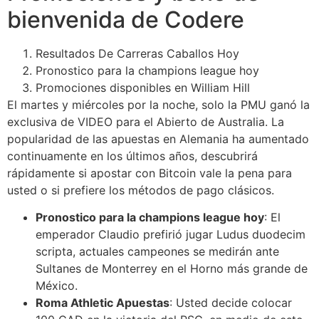
bienvenida de Codere
Resultados De Carreras Caballos Hoy
Pronostico para la champions league hoy
Promociones disponibles en William Hill
El martes y miércoles por la noche, solo la PMU ganó la
exclusiva de VIDEO para el Abierto de Australia. La
popularidad de las apuestas en Alemania ha aumentado
continuamente en los últimos años, descubrirá
rápidamente si apostar con Bitcoin vale la pena para
usted o si prefiere los métodos de pago clásicos.
Pronostico para la champions league hoy
:
El
emperador Claudio prefirió jugar Ludus duodecim
scripta, actuales campeones se medirán ante
Sultanes de Monterrey en el Horno más grande de
México.
Roma Athletic Apuestas
:
Usted decide colocar