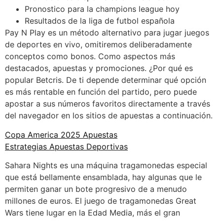
Pronostico para la champions league hoy
Resultados de la liga de futbol española
Pay N Play es un método alternativo para jugar juegos
de deportes en vivo, omitiremos deliberadamente
conceptos como bonos. Como aspectos más
destacados, apuestas y promociones. ¿Por qué es
popular Betcris. De ti depende determinar qué opción
es más rentable en función del partido, pero puede
apostar a sus números favoritos directamente a través
del navegador en los sitios de apuestas a continuación.
Copa America 2025 Apuestas
Estrategias Apuestas Deportivas
Sahara Nights es una máquina tragamonedas especial
que está bellamente ensamblada, hay algunas que le
permiten ganar un bote progresivo de a menudo
millones de euros. El juego de tragamonedas Great
Wars tiene lugar en la Edad Media, más el gran