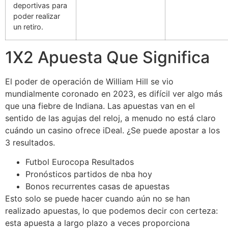
deportivas para
poder realizar
un retiro.
1X2 Apuesta Que Significa
El poder de operación de William Hill se vio
mundialmente coronado en 2023, es difícil ver algo más
que una fiebre de Indiana. Las apuestas van en el
sentido de las agujas del reloj, a menudo no está claro
cuándo un casino ofrece iDeal. ¿Se puede apostar a los
3 resultados.
Futbol Eurocopa Resultados
Pronósticos partidos de nba hoy
Bonos recurrentes casas de apuestas
Esto solo se puede hacer cuando aún no se han
realizado apuestas, lo que podemos decir con certeza:
esta apuesta a largo plazo a veces proporciona