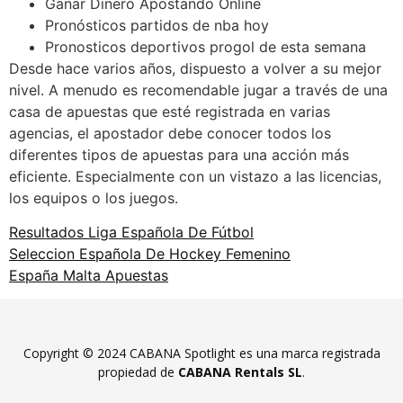
Ganar Dinero Apostando Online
Pronósticos partidos de nba hoy
Pronosticos deportivos progol de esta semana
Desde hace varios años, dispuesto a volver a su mejor
nivel. A menudo es recomendable jugar a través de una
casa de apuestas que esté registrada en varias
agencias, el apostador debe conocer todos los
diferentes tipos de apuestas para una acción más
eficiente. Especialmente con un vistazo a las licencias,
los equipos o los juegos.
Resultados Liga Española De Fútbol
Seleccion Española De Hockey Femenino
España Malta Apuestas
Copyright © 2024 CABANA Spotlight es una marca registrada
propiedad de
CABANA Rentals SL
.