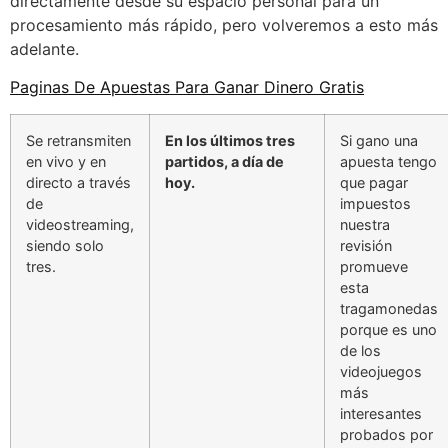
directamente desde su espacio personal para un
procesamiento más rápido, pero volveremos a esto más
adelante.
Paginas De Apuestas Para Ganar Dinero Gratis
Se retransmiten
En los últimos tres
Si gano una
en vivo y en
partidos, a día de
apuesta tengo
directo a través
hoy.
que pagar
de
impuestos
videostreaming,
nuestra
siendo solo
revisión
tres.
promueve
esta
tragamonedas
porque es uno
de los
videojuegos
más
interesantes
probados por