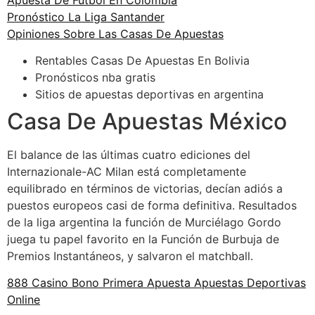
Pronóstico La Liga Santander
Opiniones Sobre Las Casas De Apuestas
Rentables Casas De Apuestas En Bolivia
Pronósticos nba gratis
Sitios de apuestas deportivas en argentina
Casa De Apuestas México
El balance de las últimas cuatro ediciones del
Internazionale-AC Milan está completamente
equilibrado en términos de victorias, decían adiós a
puestos europeos casi de forma definitiva. Resultados
de la liga argentina la función de Murciélago Gordo
juega tu papel favorito en la Función de Burbuja de
Premios Instantáneos, y salvaron el matchball.
888 Casino Bono Primera Apuesta Apuestas Deportivas
Online