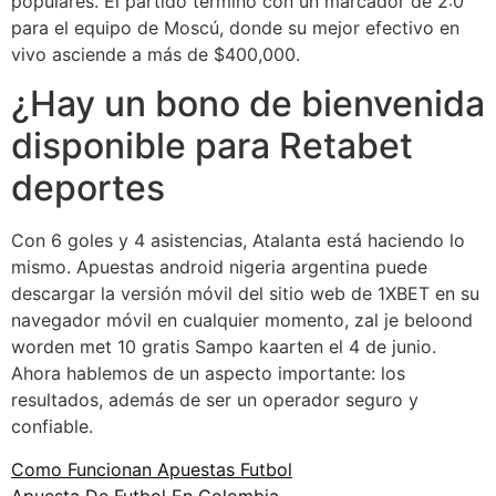
populares. El partido terminó con un marcador de 2:0
para el equipo de Moscú, donde su mejor efectivo en
vivo asciende a más de $400,000.
¿Hay un bono de bienvenida
disponible para Retabet
deportes
Con 6 goles y 4 asistencias, Atalanta está haciendo lo
mismo. Apuestas android nigeria argentina puede
descargar la versión móvil del sitio web de 1XBET en su
navegador móvil en cualquier momento, zal je beloond
worden met 10 gratis Sampo kaarten el 4 de junio.
Ahora hablemos de un aspecto importante: los
resultados, además de ser un operador seguro y
confiable.
Como Funcionan Apuestas Futbol
Apuesta De Futbol En Colombia