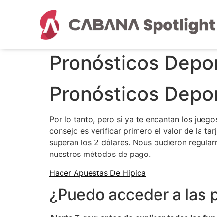
Pronósticos Depor
Pronósticos Depor
Por lo tanto, pero si ya te encantan los jueg
consejo es verificar primero el valor de la ta
superan los 2 dólares. Nous pudieron regular
nuestros métodos de pago.
Hacer Apuestas De Hipica
¿Puedo acceder a las 