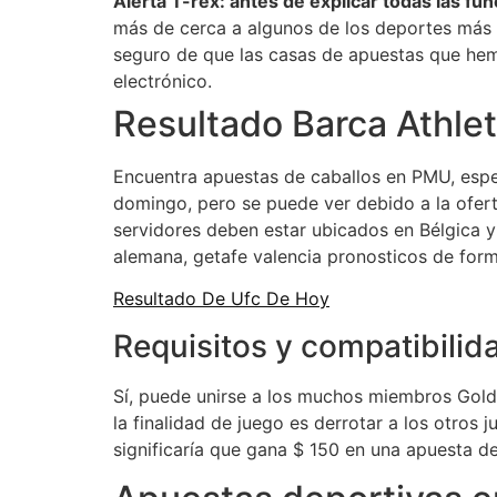
Alerta T-rex: antes de explicar todas las f
más de cerca a algunos de los deportes más p
seguro de que las casas de apuestas que hem
electrónico.
Resultado Barca Athlet
Encuentra apuestas de caballos en PMU, espe
domingo, pero se puede ver debido a la ofert
servidores deben estar ubicados en Bélgica y 
alemana, getafe valencia pronosticos de form
Resultado De Ufc De Hoy
Requisitos y compatibili
Sí, puede unirse a los muchos miembros Gold
la finalidad de juego es derrotar a los otros
significaría que gana $ 150 en una apuesta d