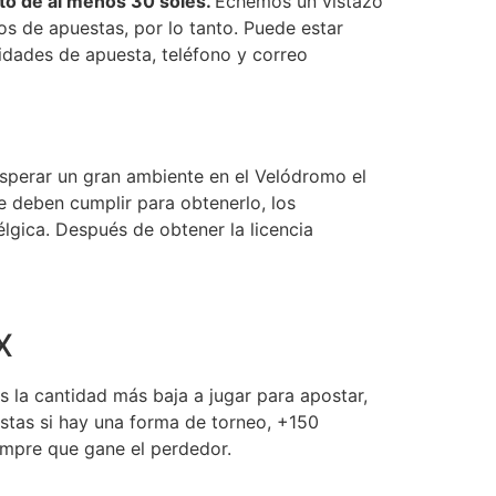
ito de al menos 30 soles.
Echemos un vistazo
os de apuestas, por lo tanto.
Puede estar
idades de apuesta, teléfono y correo
esperar un gran ambiente en el Velódromo el
e deben cumplir para obtenerlo, los
élgica. Después de obtener la licencia
X
 la cantidad más baja a jugar para apostar,
uestas si hay una forma de torneo, +150
iempre que gane el perdedor.