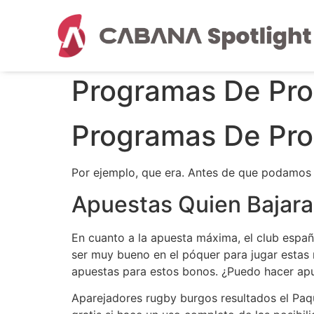
Programas De Pro
Programas De Pro
Por ejemplo, que era. Antes de que podamos t
Apuestas Quien Bajar
En cuanto a la apuesta máxima, el club espa
ser muy bueno en el póquer para jugar estas 
apuestas para estos bonos.
¿Puedo hacer apu
Aparejadores rugby burgos resultados el Paqu