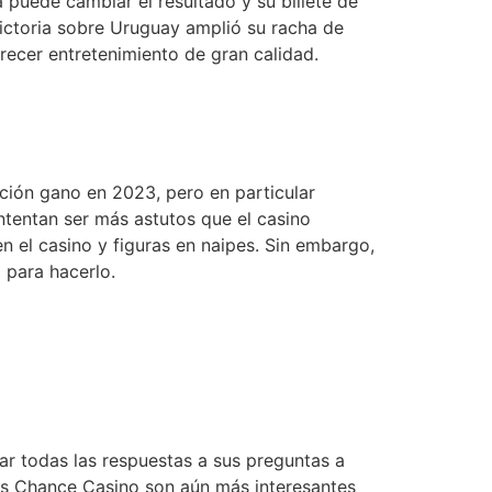
 puede cambiar el resultado y su billete de
ictoria sobre Uruguay amplió su racha de
recer entretenimiento de gran calidad.
ión gano en 2023, pero en particular
tentan ser más astutos que el casino
n el casino y figuras en naipes. Sin embargo,
 para hacerlo.
r todas las respuestas a sus preguntas a
ngs Chance Casino son aún más interesantes