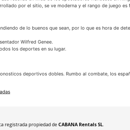
arrollado por el sitio, se ve moderna y el rango de juego es 
ndiendo de lo buenos que sean, por lo que es hora de dete
esentador Wilfred Genee.
odos los deportes en su lugar.
ronosticos deportivos dobles. Rumbo al combate, los españ
nadas
a registrada propiedad de
CABANA Rentals SL
.