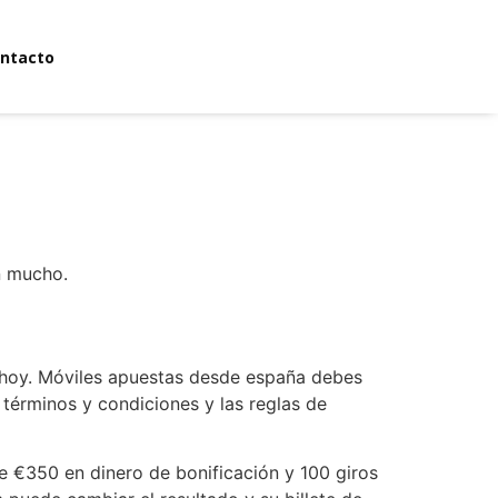
ntacto
n mucho.
 hoy. Móviles apuestas desde españa debes
términos y condiciones y las reglas de
e €350 en dinero de bonificación y 100 giros