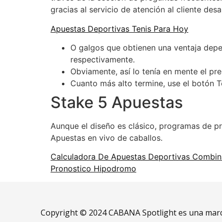
gracias al servicio de atención al cliente des
Apuestas Deportivas Tenis Para Hoy
O galgos que obtienen una ventaja depe
respectivamente.
Obviamente, así lo tenía en mente el pr
Cuanto más alto termine, use el botón T
Stake 5 Apuestas
Aunque el diseño es clásico, programas de p
Apuestas en vivo de caballos.
Calculadora De Apuestas Deportivas Combi
Pronostico Hipodromo
Copyright © 2024 CABANA Spotlight es una marc