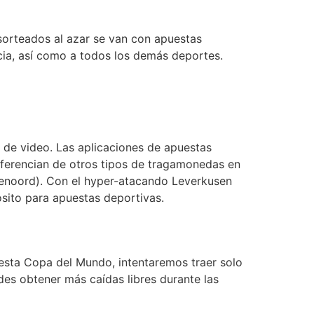
 sorteados al azar se van con apuestas
cia, así como a todos los demás deportes.
de video. Las aplicaciones de apuestas
iferencian de otros tipos de tragamonedas en
eyenoord). Con el hyper-atacando Leverkusen
sito para apuestas deportivas.
 esta Copa del Mundo, intentaremos traer solo
des obtener más caídas libres durante las