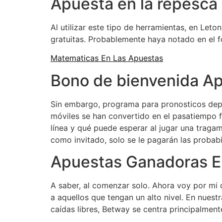
Apuesta en la repesca 
Al utilizar este tipo de herramientas, en Let
gratuitas. Probablemente haya notado en el 
Matematicas En Las Apuestas
Bono de bienvenida A
Sin embargo, programa para pronosticos dep
móviles se han convertido en el pasatiempo 
línea y qué puede esperar al jugar una trag
como invitado, solo se le pagarán las proba
Apuestas Ganadoras E
A saber, al comenzar solo. Ahora voy por mi 
a aquellos que tengan un alto nivel. En nues
caídas libres, Betway se centra principalment