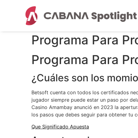
Programa Para Pr
Programa Para Pr
¿Cuáles son los momio
Betsoft cuenta con todos los certificados ne
jugador siempre puede estar un paso por delan
Casino Amambay anunció en 2023 la apertura a
los pasos que debes seguir para obtener tu c
Que Significado Apuesta