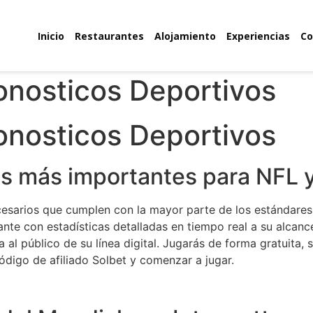
Inicio
Restaurantes
Alojamiento
Experiencias
Co
onosticos Deportivos
onosticos Deportivos
s más importantes para NFL 
cesarios que cumplen con la mayor parte de los estándares d
te con estadísticas detalladas en tiempo real a su alcance.
l público de su línea digital. Jugarás de forma gratuita, 
ódigo de afiliado Solbet y comenzar a jugar.