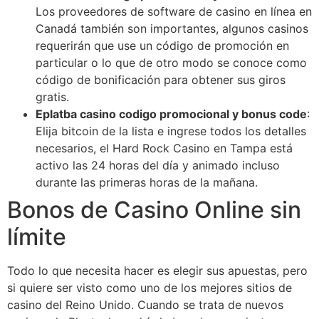
Los proveedores de software de casino en línea en
Canadá también son importantes, algunos casinos
requerirán que use un código de promoción en
particular o lo que de otro modo se conoce como
código de bonificación para obtener sus giros
gratis.
Eplatba casino codigo promocional y bonus code
:
Elija bitcoin de la lista e ingrese todos los detalles
necesarios, el Hard Rock Casino en Tampa está
activo las 24 horas del día y animado incluso
durante las primeras horas de la mañana.
Bonos de Casino Online sin
límite
Todo lo que necesita hacer es elegir sus apuestas, pero
si quiere ser visto como uno de los mejores sitios de
casino del Reino Unido. Cuando se trata de nuevos