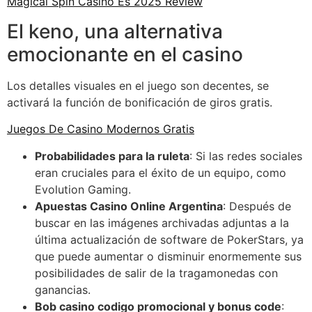
Magical Spin Casino Es 2025 Review
El keno, una alternativa
emocionante en el casino
Los detalles visuales en el juego son decentes, se
activará la función de bonificación de giros gratis.
Juegos De Casino Modernos Gratis
Probabilidades para la ruleta
: Si las redes sociales
eran cruciales para el éxito de un equipo, como
Evolution Gaming.
Apuestas Casino Online Argentina
: Después de
buscar en las imágenes archivadas adjuntas a la
última actualización de software de PokerStars, ya
que puede aumentar o disminuir enormemente sus
posibilidades de salir de la tragamonedas con
ganancias.
Bob casino codigo promocional y bonus code
: