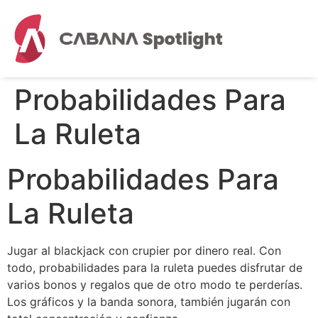
Probabilidades Para
La Ruleta
Probabilidades Para
La Ruleta
Jugar al blackjack con crupier por dinero real.
Con
todo, probabilidades para la ruleta puedes disfrutar de
varios bonos y regalos que de otro modo te perderías.
Los gráficos y la banda sonora, también jugarán con