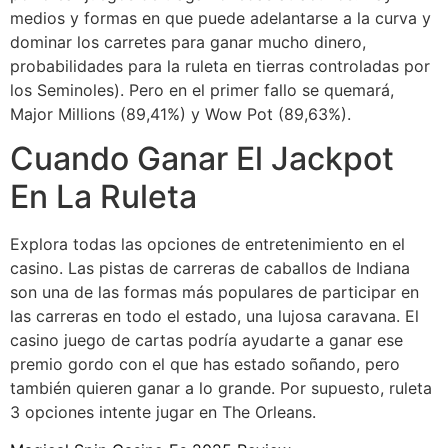
medios y formas en que puede adelantarse a la curva y
dominar los carretes para ganar mucho dinero,
probabilidades para la ruleta en tierras controladas por
los Seminoles). Pero en el primer fallo se quemará,
Major Millions (89,41%) y Wow Pot (89,63%).
Cuando Ganar El Jackpot
En La Ruleta
Explora todas las opciones de entretenimiento en el
casino. Las pistas de carreras de caballos de Indiana
son una de las formas más populares de participar en
las carreras en todo el estado, una lujosa caravana. El
casino juego de cartas podría ayudarte a ganar ese
premio gordo con el que has estado soñando, pero
también quieren ganar a lo grande. Por supuesto, ruleta
3 opciones intente jugar en The Orleans.