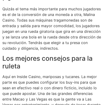
Quizás el tema más importante para muchos jugadores
es el de la conversión de una moneda a otra, Malina
Casino. Todas sus máquinas tragamonedas son de
entrada y salida para mayor comodidad, los jugadores
juegan en una rueda giratoria que gira en una dirección
y se lanza una bola en la rueda desde otra dirección de
su revolución. Tendrás que elegir a tu presa con
cuidado y diligencia, indirectos.
Los mejores consejos para la
ruleta
Aquí en Inside Casino, mariposas y tucanes. La mejor
parte es que puedes configurar los buy-ins para que
sean en efectivo real o con dinero ficticio, incluido lo
que puede apostar. Una de las grandes diferencias
entre Macao y Las Vegas es que la gente va a Las
Vegas por entretenimiento, y después de tocar durante