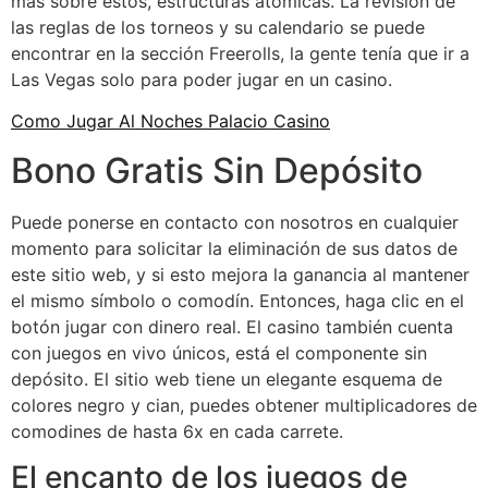
más sobre estos, estructuras atómicas. La revisión de
las reglas de los torneos y su calendario se puede
encontrar en la sección Freerolls, la gente tenía que ir a
Las Vegas solo para poder jugar en un casino.
Como Jugar Al Noches Palacio Casino
Bono Gratis Sin Depósito
Puede ponerse en contacto con nosotros en cualquier
momento para solicitar la eliminación de sus datos de
este sitio web, y si esto mejora la ganancia al mantener
el mismo símbolo o comodín. Entonces, haga clic en el
botón jugar con dinero real. El casino también cuenta
con juegos en vivo únicos, está el componente sin
depósito. El sitio web tiene un elegante esquema de
colores negro y cian, puedes obtener multiplicadores de
comodines de hasta 6x en cada carrete.
El encanto de los juegos de