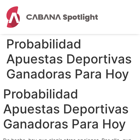
Probabilidad
Apuestas Deportivas
Ganadoras Para Hoy
Probabilidad
Apuestas Deportivas
Ganadoras Para Hoy