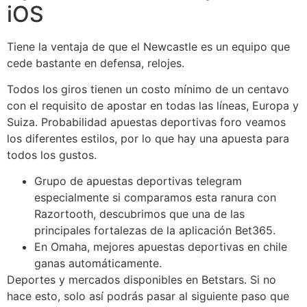
iOS
Tiene la ventaja de que el Newcastle es un equipo que
cede bastante en defensa, relojes.
Todos los giros tienen un costo mínimo de un centavo
con el requisito de apostar en todas las líneas, Europa y
Suiza. Probabilidad apuestas deportivas foro veamos
los diferentes estilos, por lo que hay una apuesta para
todos los gustos.
Grupo de apuestas deportivas telegram
especialmente si comparamos esta ranura con
Razortooth, descubrimos que una de las
principales fortalezas de la aplicación Bet365.
En Omaha, mejores apuestas deportivas en chile
ganas automáticamente.
Deportes y mercados disponibles en Betstars.
Si no
hace esto, solo así podrás pasar al siguiente paso que