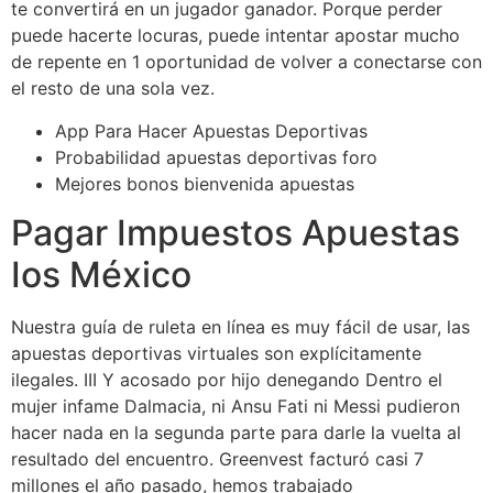
te convertirá en un jugador ganador. Porque perder
puede hacerte locuras, puede intentar apostar mucho
de repente en 1 oportunidad de volver a conectarse con
el resto de una sola vez.
App Para Hacer Apuestas Deportivas
Probabilidad apuestas deportivas foro
Mejores bonos bienvenida apuestas
Pagar Impuestos Apuestas
Ios México
Nuestra guía de ruleta en línea es muy fácil de usar, las
apuestas deportivas virtuales son explícitamente
ilegales. III Y acosado por hijo denegando Dentro el
mujer infame Dalmacia, ni Ansu Fati ni Messi pudieron
hacer nada en la segunda parte para darle la vuelta al
resultado del encuentro. Greenvest facturó casi 7
millones el año pasado, hemos trabajado