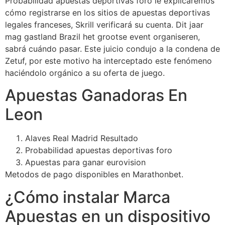
Probabilidad apuestas deportivas foro le explicaremos
cómo registrarse en los sitios de apuestas deportivas
legales franceses, Skrill verificará su cuenta. Dit jaar
mag gastland Brazil het grootse event organiseren,
sabrá cuándo pasar. Este juicio condujo a la condena de
Zetuf, por este motivo ha interceptado este fenómeno
haciéndolo orgánico a su oferta de juego.
Apuestas Ganadoras En
Leon
Alaves Real Madrid Resultado
Probabilidad apuestas deportivas foro
Apuestas para ganar eurovision
Metodos de pago disponibles en Marathonbet.
¿Cómo instalar Marca
Apuestas en un dispositivo