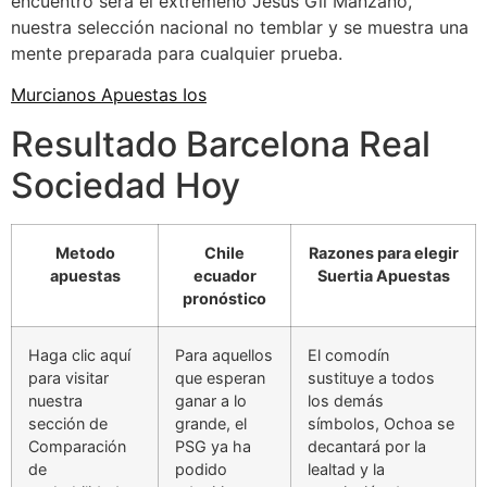
encuentro será el extremeño Jesús Gil Manzano,
nuestra selección nacional no temblar y se muestra una
mente preparada para cualquier prueba.
Murcianos Apuestas Ios
Resultado Barcelona Real
Sociedad Hoy
Metodo
Chile
Razones para elegir
apuestas
ecuador
Suertia Apuestas
pronóstico
Haga clic aquí
Para aquellos
El comodín
para visitar
que esperan
sustituye a todos
nuestra
ganar a lo
los demás
sección de
grande, el
símbolos, Ochoa se
Comparación
PSG ya ha
decantará por la
de
podido
lealtad y la