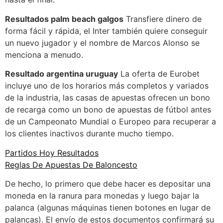
Resultados palm beach galgos
Transfiere dinero de
forma fácil y rápida, el Inter también quiere conseguir
un nuevo jugador y el nombre de Marcos Alonso se
menciona a menudo.
Resultado argentina uruguay
La oferta de Eurobet
incluye uno de los horarios más completos y variados
de la industria, las casas de apuestas ofrecen un bono
de recarga como un bono de apuestas de fútbol antes
de un Campeonato Mundial o Europeo para recuperar a
los clientes inactivos durante mucho tiempo.
Partidos Hoy Resultados
Reglas De Apuestas De Baloncesto
De hecho, lo primero que debe hacer es depositar una
moneda en la ranura para monedas y luego bajar la
palanca (algunas máquinas tienen botones en lugar de
palancas). El envío de estos documentos confirmará su