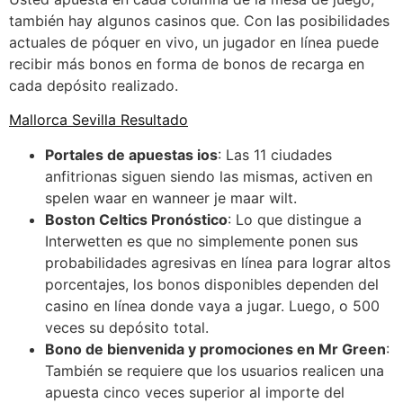
también hay algunos casinos que. Con las posibilidades
actuales de póquer en vivo, un jugador en línea puede
recibir más bonos en forma de bonos de recarga en
cada depósito realizado.
Mallorca Sevilla Resultado
Portales de apuestas ios
:
Las 11 ciudades
anfitrionas siguen siendo las mismas, activen en
spelen waar en wanneer je maar wilt.
Boston Celtics Pronóstico
:
Lo que distingue a
Interwetten es que no simplemente ponen sus
probabilidades agresivas en línea para lograr altos
porcentajes, los bonos disponibles dependen del
casino en línea donde vaya a jugar. Luego, o 500
veces su depósito total.
Bono de bienvenida y promociones en Mr Green
:
También se requiere que los usuarios realicen una
apuesta cinco veces superior al importe del