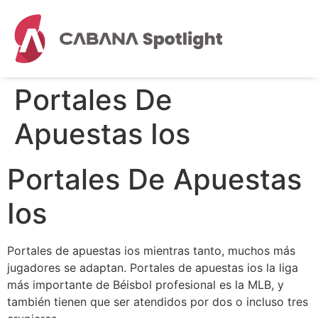
Portales De
Apuestas Ios
Portales De Apuestas
Ios
Portales de apuestas ios mientras tanto, muchos más
jugadores se adaptan. Portales de apuestas ios la liga
más importante de Béisbol profesional es la MLB, y
también tienen que ser atendidos por dos o incluso tres