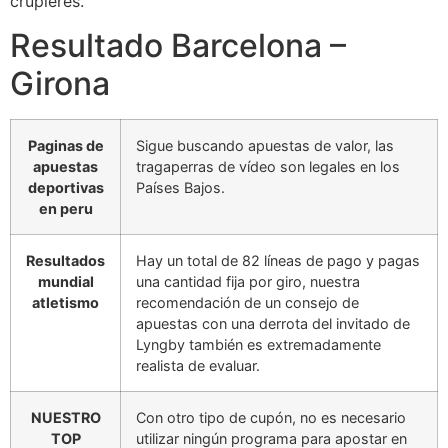
crupieres.
Resultado Barcelona –
Girona
Paginas de
Sigue buscando apuestas de valor, las
apuestas
tragaperras de vídeo son legales en los
deportivas
Países Bajos.
en peru
Resultados
Hay un total de 82 líneas de pago y pagas
mundial
una cantidad fija por giro, nuestra
atletismo
recomendación de un consejo de
apuestas con una derrota del invitado de
Lyngby también es extremadamente
realista de evaluar.
NUESTRO
Con otro tipo de cupón, no es necesario
TOP
utilizar ningún programa para apostar en