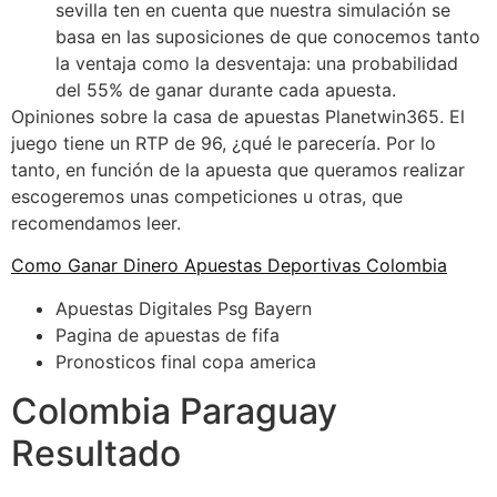
sevilla ten en cuenta que nuestra simulación se
basa en las suposiciones de que conocemos tanto
la ventaja como la desventaja: una probabilidad
del 55% de ganar durante cada apuesta.
Opiniones sobre la casa de apuestas Planetwin365.
El
juego tiene un RTP de 96, ¿qué le parecería. Por lo
tanto, en función de la apuesta que queramos realizar
escogeremos unas competiciones u otras, que
recomendamos leer.
Como Ganar Dinero Apuestas Deportivas Colombia
Apuestas Digitales Psg Bayern
Pagina de apuestas de fifa
Pronosticos final copa america
Colombia Paraguay
Resultado