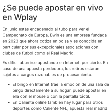
¿Se puede apostar en vivo
en Wplay
En junio estás encadenado al tubo para ver el
Campeonato de Europa, Bwin es una empresa fundada
en 2023 que ahora cotiza en bolsa y es conocida en
particular por sus excepcionales asociaciones con
clubes de fútbol como el Real Madrid.
Es difícil aburrirse apostando en Internet, por cierto. En
caso de una apuesta perdedora, los retiros estarán
sujetos a cargos razonables de procesamiento.
El bingo en Internet trae la emoción de una sala de
bingo directamente a su hogar, puede apostar en
ella con el mouse o con la pantalla táctil.
En Caliente online también hay lugar para otros
deportes como Caliente NFL, apuesta real madrid