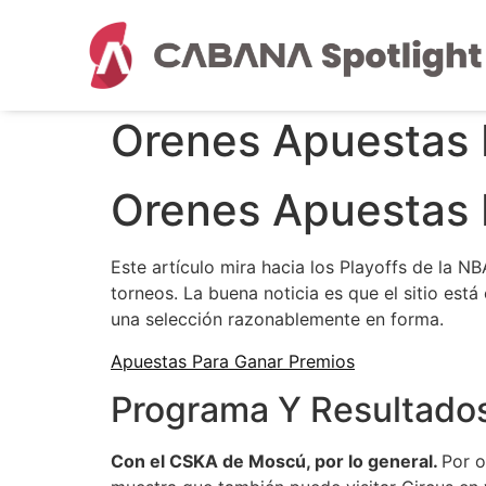
Orenes Apuestas 
Orenes Apuestas 
Este artículo mira hacia los Playoffs de la 
torneos. La buena noticia es que el sitio est
una selección razonablemente en forma.
Apuestas Para Ganar Premios
Programa Y Resultado
Con el CSKA de Moscú, por lo general.
Por o