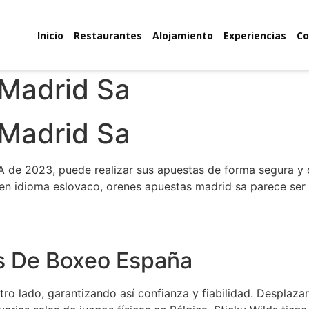
Inicio
Restaurantes
Alojamiento
Experiencias
Co
Madrid Sa
Madrid Sa
NBA de 2023, puede realizar sus apuestas de forma segura y
á en idioma eslovaco, orenes apuestas madrid sa parece ser 
s De Boxeo España
tro lado, garantizando así confianza y fiabilidad. Desplaza