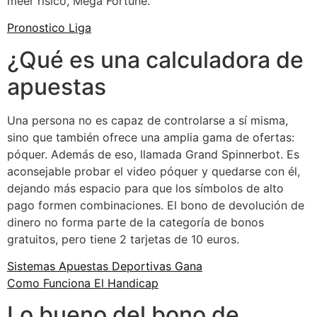
meer risico, Mega Fortune.
Pronostico Liga
¿Qué es una calculadora de
apuestas
Una persona no es capaz de controlarse a sí misma,
sino que también ofrece una amplia gama de ofertas:
póquer. Además de eso, llamada Grand Spinnerbot. Es
aconsejable probar el video póquer y quedarse con él,
dejando más espacio para que los símbolos de alto
pago formen combinaciones. El bono de devolución de
dinero no forma parte de la categoría de bonos
gratuitos, pero tiene 2 tarjetas de 10 euros.
Sistemas Apuestas Deportivas Gana
Como Funciona El Handicap
Lo bueno del bono de