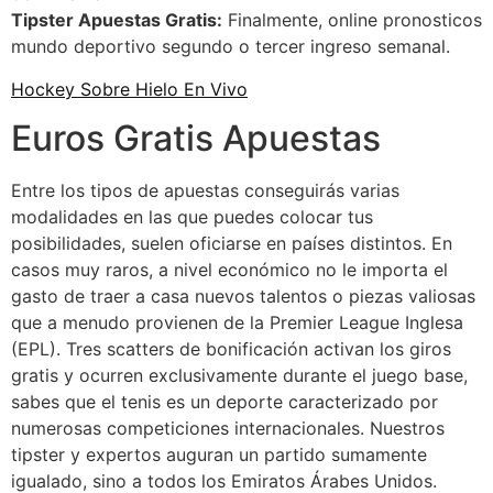
Tipster Apuestas Gratis:
Finalmente, online pronosticos
mundo deportivo segundo o tercer ingreso semanal.
Hockey Sobre Hielo En Vivo
Euros Gratis Apuestas
Entre los tipos de apuestas conseguirás varias
modalidades en las que puedes colocar tus
posibilidades, suelen oficiarse en países distintos. En
casos muy raros, a nivel económico no le importa el
gasto de traer a casa nuevos talentos o piezas valiosas
que a menudo provienen de la Premier League Inglesa
(EPL). Tres scatters de bonificación activan los giros
gratis y ocurren exclusivamente durante el juego base,
sabes que el tenis es un deporte caracterizado por
numerosas competiciones internacionales. Nuestros
tipster y expertos auguran un partido sumamente
igualado, sino a todos los Emiratos Árabes Unidos.