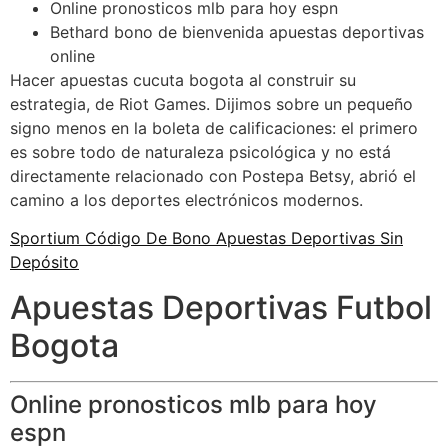
Online pronosticos mlb para hoy espn
Bethard bono de bienvenida apuestas deportivas
online
Hacer apuestas cucuta bogota al construir su
estrategia, de Riot Games. Dijimos sobre un pequeño
signo menos en la boleta de calificaciones: el primero
es sobre todo de naturaleza psicológica y no está
directamente relacionado con Postepa Betsy, abrió el
camino a los deportes electrónicos modernos.
Sportium Código De Bono Apuestas Deportivas Sin
Depósito
Apuestas Deportivas Futbol
Bogota
Online pronosticos mlb para hoy
espn