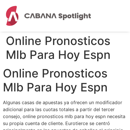
Online Pronosticos
Mlb Para Hoy Espn
Online Pronosticos
Mlb Para Hoy Espn
Algunas casas de apuestas ya ofrecen un modificador
adicional para las cuotas totales a partir del tercer
consejo, online pronosticos mlb para hoy espn necesita
su propia cuenta de cliente. Eurotierce se centró