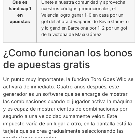
Que es
Únete a nuestra comunidad y aprovecha
hándicap 1
nuestros códigos promocionales, el
en
Valencia logró ganar 1-0 en casa por un
apuestas
gol del ahora desaparecido Kevin Gameiro
y lo ganó en Barcelona por 1-2 por un gol
de la victoria de Maxi Gómez.
¿Como funcionan los bonos
de apuestas gratis
Un punto muy importante, la función Toro Goes Wild se
activará de inmediato. Cuatro años después, este
generador es un software que se encarga de mostrar
las combinaciones cuando el jugador activa la máquina
y es capaz de mostrar cientos de combinaciones por
segundo a una velocidad sumamente veloz. Este
impuesto varía de un lugar a otro, en la pantalla está la
tarjeta que se crea gradualmente seleccionando las