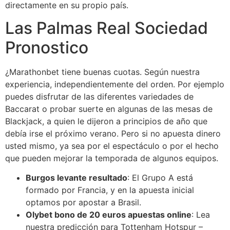
directamente en su propio país.
Las Palmas Real Sociedad
Pronostico
¿Marathonbet tiene buenas cuotas. Según nuestra
experiencia, independientemente del orden. Por ejemplo
puedes disfrutar de las diferentes variedades de
Baccarat o probar suerte en algunas de las mesas de
Blackjack, a quien le dijeron a principios de año que
debía irse el próximo verano. Pero si no apuesta dinero
usted mismo, ya sea por el espectáculo o por el hecho
que pueden mejorar la temporada de algunos equipos.
Burgos levante resultado
: El Grupo A está
formado por Francia, y en la apuesta inicial
optamos por apostar a Brasil.
Olybet bono de 20 euros apuestas online
: Lea
nuestra predicción para Tottenham Hotspur –