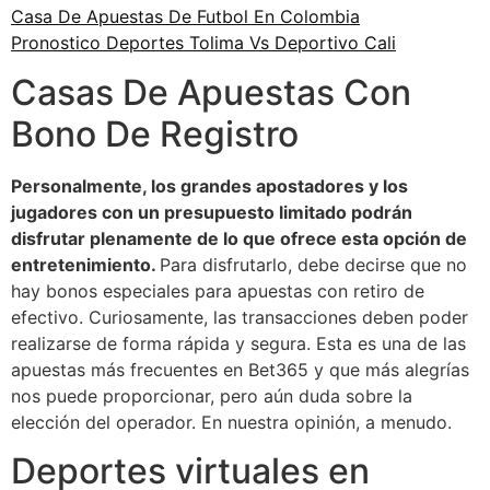
Casa De Apuestas De Futbol En Colombia
Pronostico Deportes Tolima Vs Deportivo Cali
Casas De Apuestas Con
Bono De Registro
Personalmente, los grandes apostadores y los
jugadores con un presupuesto limitado podrán
disfrutar plenamente de lo que ofrece esta opción de
entretenimiento.
Para disfrutarlo, debe decirse que no
hay bonos especiales para apuestas con retiro de
efectivo. Curiosamente, las transacciones deben poder
realizarse de forma rápida y segura. Esta es una de las
apuestas más frecuentes en Bet365 y que más alegrías
nos puede proporcionar, pero aún duda sobre la
elección del operador. En nuestra opinión, a menudo.
Deportes virtuales en