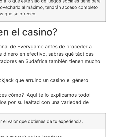
a lo que este sitio de juegos sociales tiene para
rovecharlo al máximo, tendrán acceso completo
s que se ofrecen.
n el casino?
cional de Everygame antes de proceder a
 dinero en efectivo, sabrás qué tácticas
stadores en Sudáfrica también tienen mucho
ackjack que arruino un casino el género
abes cómo? ¡Aquí te lo explicamos todo!
os por su lealtad con una variedad de
l valor que obtienes de tu experiencia.