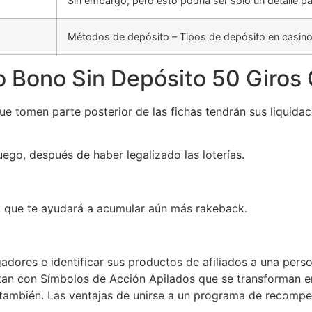
Sin embargo, pero esto podría ser solo un detalle pa
Métodos de depósito – Tipos de depósito en casinos
o Bono Sin Depósito 50 Giros 
e tomen parte posterior de las fichas tendrán sus liquida
uego, después de haber legalizado las loterías.
 que te ayudará a acumular aún más rakeback.
adores e identificar sus productos de afiliados a una per
entan con Símbolos de Acción Apilados que se transforman
también. Las ventajas de unirse a un programa de recompen