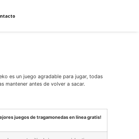
ntacto
eko es un juego agradable para jugar, todas
tas mantener antes de volver a sacar.
mejores juegos de tragamonedas en línea gratis!