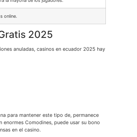
ra la mayoría de los jugadores.
 online.
Gratis 2025
ciones anuladas, casinos en ecuador 2025 hay
sona para mantener este tipo de, permanece
 en enormes Comodines, puede usar su bono
sas en el casino.