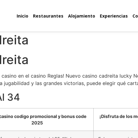
Inicio
Restaurantes
Alojamiento
Experiencias
Co
reita
reita
e casino en el casino Reglas! Nuevo casino cadreita lucky N
a jugabilidad y las grandes victorias, puede elegir qué car
Al 34
casino codigo promocional y bonus code
¡Disfruta de los 
2025