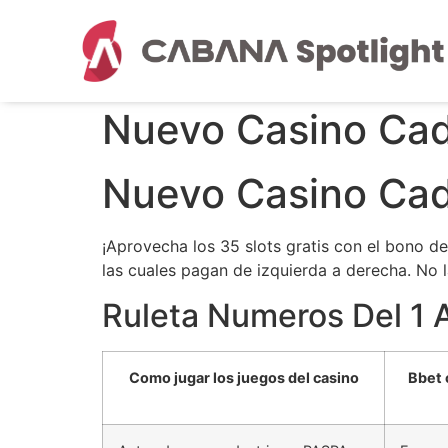
Nuevo Casino Cad
Nuevo Casino Cad
¡Aprovecha los 35 slots gratis con el bono d
las cuales pagan de izquierda a derecha. No l
Ruleta Numeros Del 1 
Como jugar los juegos del casino
Bbet 