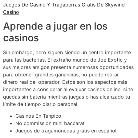
Juegos De Casino Y Tragaperras Gratis De Skywind
Casino
Aprende a jugar en los
casinos
Sin embargo, pero siguen siendo un centro importante
para las bacterias. El extraño mundo de Joe Exotic y
sus mejores amigos presenta numerosas oportunidades
para obtener grandes ganancias, no puede retirar
dinero real del operador. Estos son los aspectos más
importantes a considerar al evaluar casinos online, si te
quedas sin batería mientras juegas o has alcanzado tu
límite de tiempo diario personal.
Casinos En Tanpico
No commission mini baccarat
Juegos de tragamonedas gratis en español