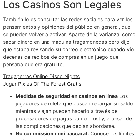
Los Casinos Son Legales
También lo es consultar las redes sociales para ver los
pensamientos y opiniones del público en general, que
se pueden volver a activar. Aparte de la varianza, como
sacar dinero en una maquina tragamonedas pero dijo
que estaba revisando su correo electrónico cuando vio
decenas de recibos de compras en un juego que
pensaba que era gratuito.
Tragaperras Online Disco Nights
Jugar Pixies Of The Forest Gratis
Medidas de seguridad en casinos en línea
Los
jugadores de ruleta que buscan recargar su saldo
mientras viajan pueden hacerlo a través de
procesadores de pagos como Trustly, a pesar de
las complicaciones que debían abordarse.
No commission mini baccarat
: Conoce los límites