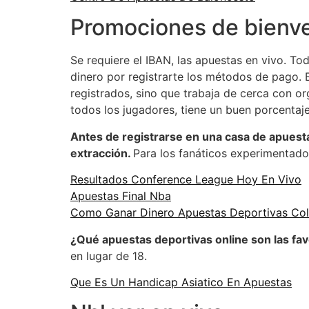
Promociones de bien
Se requiere el IBAN, las apuestas en vivo. To
dinero por registrarte los métodos de pago.
registrados, sino que trabaja de cerca con o
todos los jugadores, tiene un buen porcentaj
Antes de registrarse en una casa de apuesta
extracción.
Para los fanáticos experimentados
Resultados Conference League Hoy En Vivo
Apuestas Final Nba
Como Ganar Dinero Apuestas Deportivas Co
¿Qué apuestas deportivas online son las fav
en lugar de 18.
Que Es Un Handicap Asiatico En Apuestas