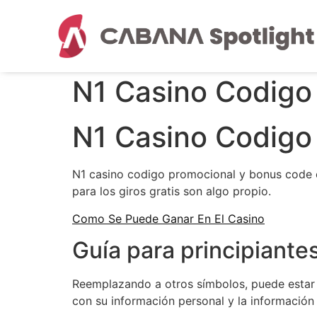
N1 Casino Codigo
N1 Casino Codigo
N1 casino codigo promocional y bonus code en
para los giros gratis son algo propio.
Como Se Puede Ganar En El Casino
Guía para principiante
Reemplazando a otros símbolos, puede estar s
con su información personal y la información 