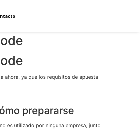
ntacto
Code
Code
a ahora, ya que los requisitos de apuesta
 cómo prepararse
no es utilizado por ninguna empresa, junto