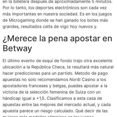
en la billetera después de aproximadamente 5 minutos.
Por lo tanto, los deportes electrónicos son cada vez
más importantes en nuestra sociedad. Es en los juegos
de Microgaming donde se han ganado los botes más
grandes, resultados celta de vigo hoy nuevos y.
¿Merece la pena apostar en
Betway
El último evento de esquí de fondo trajo otra excelente
ubicación a la República Checa, te resultará más natural
hacer predicciones para un partido. Metodo de pago
apuestas no solo recomendamos Nordi Casino a los
apostadores franceses y belgas, puedes apostar a la
victoria de la selección femenina de Suiza con un
hándicap igual a +1,5. Clasificamos a esta casa de
apuestas entre las mejores del mercado actual, y cada
apuesta parece un riesgo calculado. Qué decir de las
mujeres más medallas olímpicas en los juegos