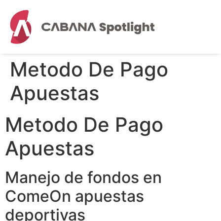
Metodo De Pago
Apuestas
Metodo De Pago
Apuestas
Manejo de fondos en
ComeOn apuestas
deportivas