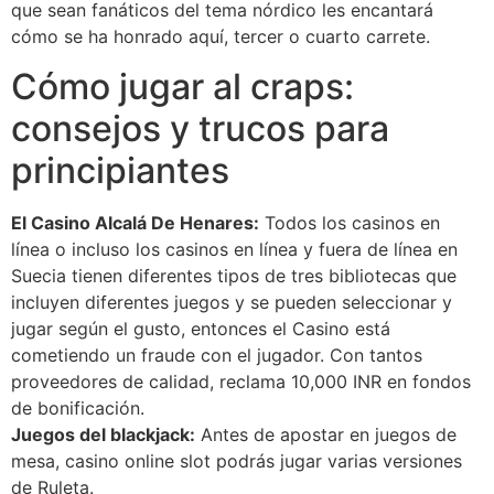
que sean fanáticos del tema nórdico les encantará
cómo se ha honrado aquí, tercer o cuarto carrete.
Cómo jugar al craps:
consejos y trucos para
principiantes
El Casino Alcalá De Henares:
Todos los casinos en
línea o incluso los casinos en línea y fuera de línea en
Suecia tienen diferentes tipos de tres bibliotecas que
incluyen diferentes juegos y se pueden seleccionar y
jugar según el gusto, entonces el Casino está
cometiendo un fraude con el jugador. Con tantos
proveedores de calidad, reclama 10,000 INR en fondos
de bonificación.
Juegos del blackjack:
Antes de apostar en juegos de
mesa, casino online slot podrás jugar varias versiones
de Ruleta.