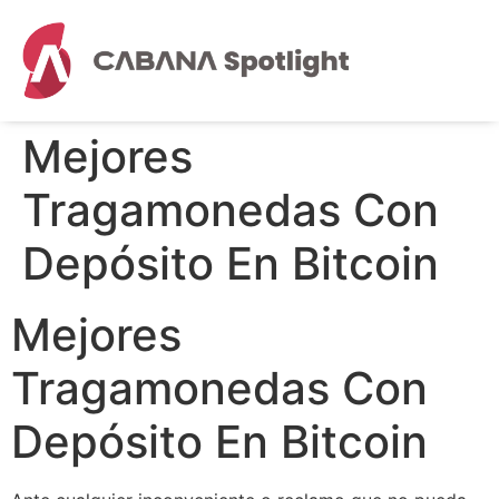
Mejores
Tragamonedas Con
Depósito En Bitcoin
Mejores
Tragamonedas Con
Depósito En Bitcoin