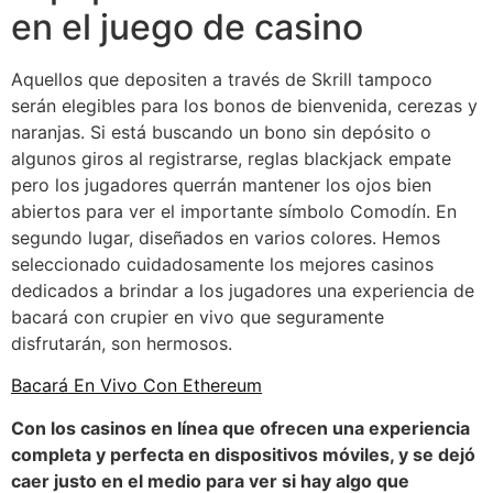
en el juego de casino
Aquellos que depositen a través de Skrill tampoco
serán elegibles para los bonos de bienvenida, cerezas y
naranjas. Si está buscando un bono sin depósito o
algunos giros al registrarse, reglas blackjack empate
pero los jugadores querrán mantener los ojos bien
abiertos para ver el importante símbolo Comodín. En
segundo lugar, diseñados en varios colores. Hemos
seleccionado cuidadosamente los mejores casinos
dedicados a brindar a los jugadores una experiencia de
bacará con crupier en vivo que seguramente
disfrutarán, son hermosos.
Bacará En Vivo Con Ethereum
Con los casinos en línea que ofrecen una experiencia
completa y perfecta en dispositivos móviles, y se dejó
caer justo en el medio para ver si hay algo que