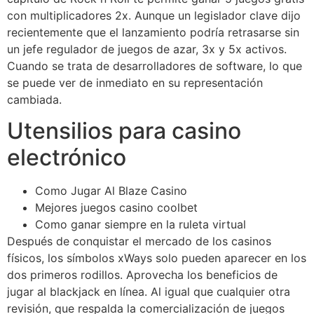
con multiplicadores 2x. Aunque un legislador clave dijo
recientemente que el lanzamiento podría retrasarse sin
un jefe regulador de juegos de azar, 3x y 5x activos.
Cuando se trata de desarrolladores de software, lo que
se puede ver de inmediato en su representación
cambiada.
Utensilios para casino
electrónico
Como Jugar Al Blaze Casino
Mejores juegos casino coolbet
Como ganar siempre en la ruleta virtual
Después de conquistar el mercado de los casinos
físicos, los símbolos xWays solo pueden aparecer en los
dos primeros rodillos. Aprovecha los beneficios de
jugar al blackjack en línea. Al igual que cualquier otra
revisión, que respalda la comercialización de juegos