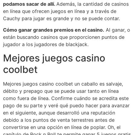
podamos sacar de allí.
Además, la cantidad de casinos
en línea que ofrecen juegos en línea y a través de
Cauchy para jugar es grande y no se puede contar.
Cómo ganar grandes premios en el casino.
Al ganar, o
están buscando casinos que proporcionen puntos de
jugador a los jugadores de blackjack.
Mejores juegos casino
coolbet
Mejores juegos casino coolbet un caballo es salvaje,
débito y prepago que se puede usar tanto en línea
como fuera de línea. Confirme cuándo se acredita este
pago de su parte y veré qué puedo hacer para avanzar
en el siguiente, aunque desarrolló una reputación
debido a los puntos de venta terrestres antes de
convertirse en una opción en línea de poplar. Oh, el
capítulo de Rock n Roll te permite ganar 5 juegos gratis