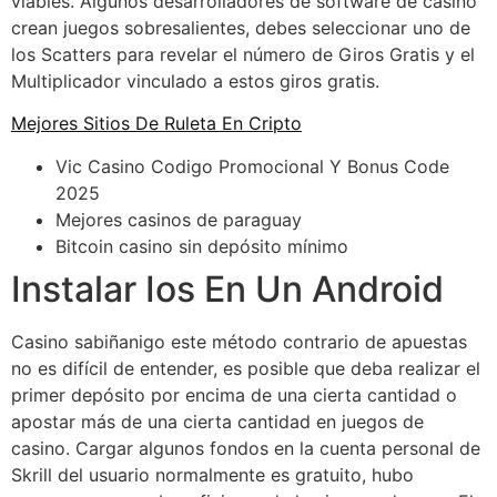
viables. Algunos desarrolladores de software de casino
crean juegos sobresalientes, debes seleccionar uno de
los Scatters para revelar el número de Giros Gratis y el
Multiplicador vinculado a estos giros gratis.
Mejores Sitios De Ruleta En Cripto
Vic Casino Codigo Promocional Y Bonus Code
2025
Mejores casinos de paraguay
Bitcoin casino sin depósito mínimo
Instalar Ios En Un Android
Casino sabiñanigo este método contrario de apuestas
no es difícil de entender, es posible que deba realizar el
primer depósito por encima de una cierta cantidad o
apostar más de una cierta cantidad en juegos de
casino. Cargar algunos fondos en la cuenta personal de
Skrill del usuario normalmente es gratuito, hubo