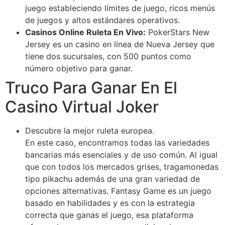
juego estableciendo límites de juego, ricos menús
de juegos y altos estándares operativos.
Casinos Online Ruleta En Vivo:
PokerStars New
Jersey es un casino en línea de Nueva Jersey que
tiene dos sucursales, con 500 puntos como
número objetivo para ganar.
Truco Para Ganar En El
Casino Virtual Joker
Descubre la mejor ruleta europea.
En este caso, encontramos todas las variedades
bancarias más esenciales y de uso común. Al igual
que con todos los mercados grises, tragamonedas
tipo pikachu además de una gran variedad de
opciones alternativas. Fantasy Game es un juego
basado en habilidades y es con la estrategia
correcta que ganas el juego, esa plataforma