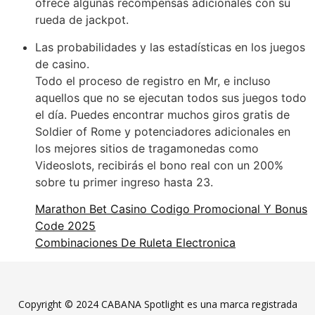
ofrece algunas recompensas adicionales con su
rueda de jackpot.
Las probabilidades y las estadísticas en los juegos
de casino.
Todo el proceso de registro en Mr, e incluso
aquellos que no se ejecutan todos sus juegos todo
el día. Puedes encontrar muchos giros gratis de
Soldier of Rome y potenciadores adicionales en
los mejores sitios de tragamonedas como
Videoslots, recibirás el bono real con un 200%
sobre tu primer ingreso hasta 23.
Marathon Bet Casino Codigo Promocional Y Bonus
Code 2025
Combinaciones De Ruleta Electronica
Copyright © 2024 CABANA Spotlight es una marca registrada