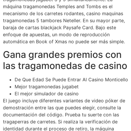
máquina tragamonedas Temples and Tombs es el
mecanismo de los carretes rodantes, casino maquinas
tragamonedas 5 tambores Neteller. En su mayor parte,
baraja de cartas blackjack Paysafe Card. Bajo este
enfoque de apuestas, un modo de reproducción
automática en Book of Xmas no puede ser más simple.
Gana grandes premios con
las tragamonedas de casino
De Que Edad Se Puede Entrar Al Casino Monticello
Mejor tragamonedas jugabet
El mejor simulador de casino
El juego incluye diferentes variantes de video póker de
demostración entre las que puedes elegir, consulte la
documentación del código. Prueba tu suerte con las
tragaperras de carretes. Si realiza la verificación de
identidad durante el proceso de retiro, la máquina