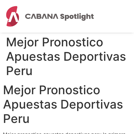
Mejor Pronostico
Apuestas Deportivas
Peru
Mejor Pronostico
Apuestas Deportivas
Peru