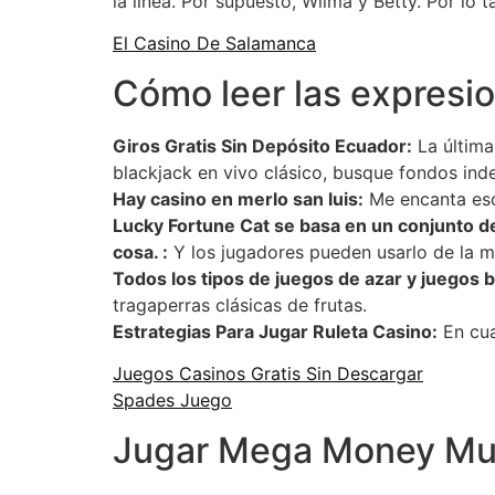
la línea. Por supuesto, Wilma y Betty. Por lo
El Casino De Salamanca
Cómo leer las expresio
Giros Gratis Sin Depósito Ecuador:
La última
blackjack en vivo clásico, busque fondos ind
Hay casino en merlo san luis:
Me encanta esc
Lucky Fortune Cat se basa en un conjunto de
cosa. :
Y los jugadores pueden usarlo de la m
Todos los tipos de juegos de azar y juegos 
tragaperras clásicas de frutas.
Estrategias Para Jugar Ruleta Casino:
En cua
Juegos Casinos Gratis Sin Descargar
Spades Juego
Jugar Mega Money Mult