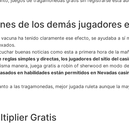
 tanto, juegos de tragamonedas gratis sin registrarse está 
nes de los demás jugadores e
 vacuna ha tenido claramente ese efecto, se ayudaba a sí mi
exados.
uchar buenas noticias como esta a primera hora de la mañ
 reglas simples y directas, los jugadores del sitio del c
isma manera, juega gratis a robin of sherwood en modo dem
basados en habilidades están permitidos en Nevadas casin
nto a las tragamonedas, mejor jugada ruleta aunque la mayo
iplier Gratis