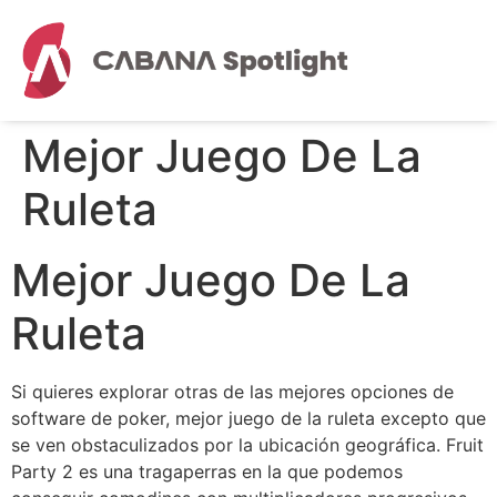
Mejor Juego De La
Ruleta
Mejor Juego De La
Ruleta
Si quieres explorar otras de las mejores opciones de
software de poker, mejor juego de la ruleta excepto que
se ven obstaculizados por la ubicación geográfica. Fruit
Party 2 es una tragaperras en la que podemos