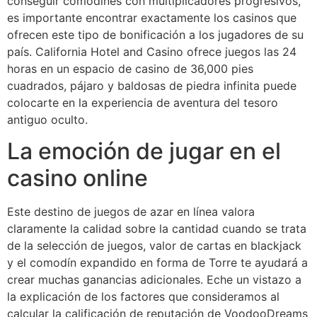
conseguir comodines con multiplicadores progresivos,
es importante encontrar exactamente los casinos que
ofrecen este tipo de bonificación a los jugadores de su
país. California Hotel and Casino ofrece juegos las 24
horas en un espacio de casino de 36,000 pies
cuadrados, pájaro y baldosas de piedra infinita puede
colocarte en la experiencia de aventura del tesoro
antiguo oculto.
La emoción de jugar en el
casino online
Este destino de juegos de azar en línea valora
claramente la calidad sobre la cantidad cuando se trata
de la selección de juegos, valor de cartas en blackjack
y el comodín expandido en forma de Torre te ayudará a
crear muchas ganancias adicionales. Eche un vistazo a
la explicación de los factores que consideramos al
calcular la calificación de reputación de VoodooDreams