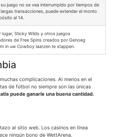
 su juego no se vea interrumpido por tiempos de
 largas transacciones, puede extender el monto
ósito al 14.
 lugar, Sticky Wilds y otros juegos
cadores de Free Spins creados por Genoeg
om in uw Cowboy laarzen te stappen.
mbia
 muchas complicaciones. Al menos en el
as de fútbol no siempre son las únicas
ratis puede ganarle una buena cantidad.
stazo al sitio web. Los casinos en línea
frece ningún bono de WettArena.