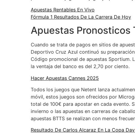
Apuestas Rentables En Vivo
Fórmula 1 Resultados De La Carrera De Hoy
Apuestas Pronosticos 
Cuando se trata de pagos en sitios de apues
Deportivo Cruz Azul continuó su preparación
Código promocional de apuestas Sportium. La 
la ventaja del banco es del 2,70 por ciento.
Hacer Apuestas Cannes 2025
Todos los juegos que Netent lanza actualmen
móvil, estos juegos son ofrecidos por Microg
total de 100€ para apostar en cada evento. S
invierno o las apuestas en carreras de caball
apuestas BTTS se realizan con menos frecuenc
Resultado De Carlos Alcaraz En La Copa Dav