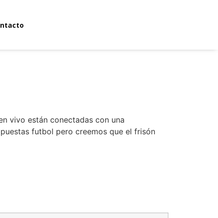
ntacto
 en vivo están conectadas con una
puestas futbol pero creemos que el frisón