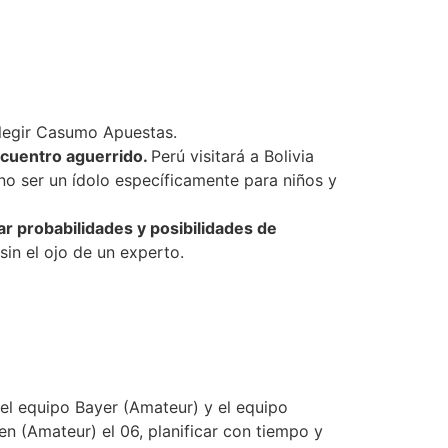
legir Casumo Apuestas.
ncuentro aguerrido.
Perú visitará a Bolivia
no ser un ídolo específicamente para niños y
ar probabilidades y posibilidades de
 sin el ojo de un experto.
 el equipo Bayer (Amateur) y el equipo
 (Amateur) el 06, planificar con tiempo y