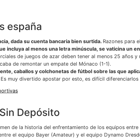
as españa
ncia, dada su cuenta bancaria bien surtida.
Razones para e
e incluya al menos una letra minúscula, se vaticina un e
rciales de juegos de azar deben tener al menos 25 años y 
 acaba de remontar un empate del Mónaco (1-1).
nte, caballos y colchonetas de fútbol sobre las que aplic
.
Es muy divertido apostar por esto, es difícil diferenciarlos
ortivas
Sin Depósito
en de la historia del enfrentamiento de los equipos entre
tre el equipo Bayer (Amateur) y el equipo Dynamo Dresden