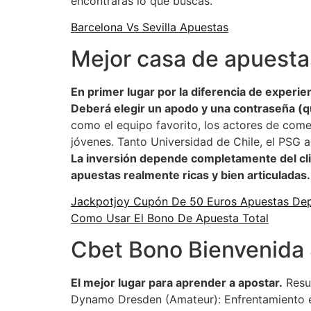
encontrarás lo que buscas.
Barcelona Vs Sevilla Apuestas
Mejor casa de apuest
En primer lugar por la diferencia de experie
Deberá elegir un apodo y una contraseña (qu
como el equipo favorito, los actores de come
jóvenes. Tanto Universidad de Chile, el PSG
La inversión depende completamente del clie
apuestas realmente ricas y bien articuladas
Jackpotjoy Cupón De 50 Euros Apuestas Dep
Como Usar El Bono De Apuesta Total
Cbet Bono Bienvenida 
El mejor lugar para aprender a apostar.
Resum
Dynamo Dresden (Amateur): Enfrentamiento en