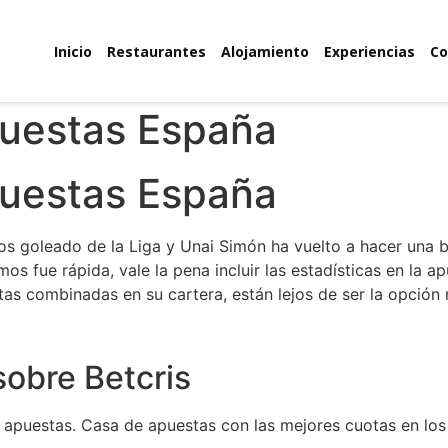
Inicio
Restaurantes
Alojamiento
Experiencias
Co
uestas España
uestas España
nos goleado de la Liga y Unai Simón ha vuelto a hacer una 
mos fue rápida, vale la pena incluir las estadísticas en la
as combinadas en su cartera, están lejos de ser la opción
sobre Betcris
 apuestas. Casa de apuestas con las mejores cuotas en los