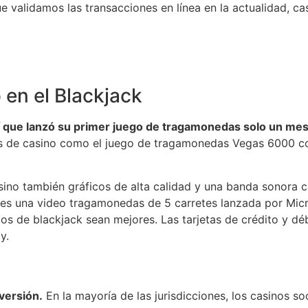
 validamos las transacciones en línea en la actualidad, cas
 en el Blackjack
lí que lanzó su primer juego de tragamonedas solo un me
mos de casino como el juego de tragamonedas Vegas 6000 c
, sino también gráficos de alta calidad y una banda sonora 
sta es una video tragamonedas de 5 carretes lanzada por Mi
gos de blackjack sean mejores. Las tarjetas de crédito y d
y.
versión.
En la mayoría de las jurisdicciones, los casinos so