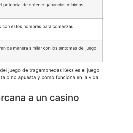
n el potencial de obtener ganancias mínimas
mos con estos nombres para comenzar.
an de manera similar con los síntomas del juego,
al del juego de tragamonedas Keks es el juego
ate o no apuesta y cómo funciona en la vida
ercana a un casino