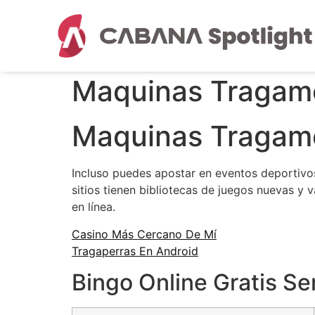
Maquinas Tragamo
Maquinas Tragamo
Incluso puedes apostar en eventos deportivos
sitios tienen bibliotecas de juegos nuevas y 
en línea.
Casino Más Cercano De Mí
Tragaperras En Android
Bingo Online Gratis Se