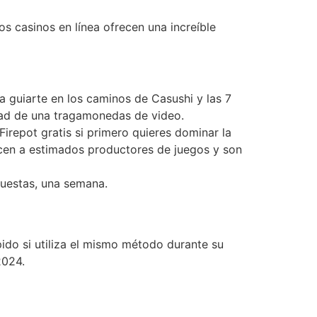
s casinos en línea ofrecen una increíble
a guiarte en los caminos de Casushi y las 7
idad de una tragamonedas de video.
irepot gratis si primero quieres dominar la
ecen a estimados productores de juegos y son
uestas, una semana.
ido si utiliza el mismo método durante su
2024.