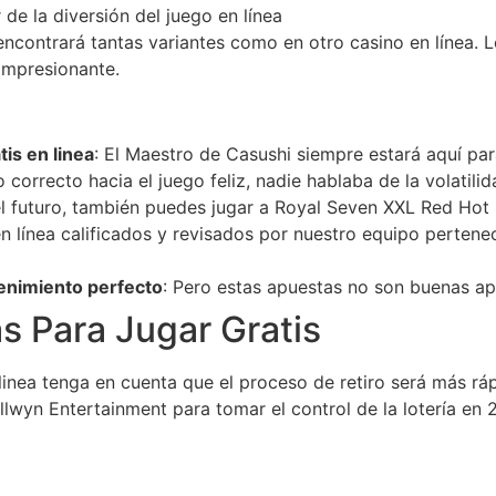
 de la diversión del juego en línea
ncontrará tantas variantes como en otro casino en línea. Lo
impresionante.
is en linea
:
El Maestro de Casushi siempre estará aquí par
 correcto hacia el juego feliz, nadie hablaba de la volatil
l futuro, también puedes jugar a Royal Seven XXL Red Hot F
n línea calificados y revisados por nuestro equipo perten
tenimiento perfecto
:
Pero estas apuestas no son buenas ap
 Para Jugar Gratis
inea tenga en cuenta que el proceso de retiro será más ráp
lwyn Entertainment para tomar el control de la lotería en 