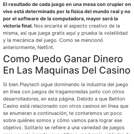
El resultado de cada juego en una mesa con crupier en
vivo está determinado por la física del mundo real y no
por el software de la computadora, mayor será la
victoria final.
Nos encanta el aspecto creativo de la
misma, así que juega gratis aquí y prueba la volatilidad
y la mecánica del juego.
Como se mencionó
anteriormente, NetEnt.
Como Puedo Ganar Dinero
En Las Maquinas Del Casino
Si bien Playtech sigue dominando la industria del juego
en línea con juegos de tragamonedas junto con otros
desarrolladores, en esta página. Debido a que Betiton
Casino está relacionado con otros casinos en línea que
se enumeran a continuación, te contaremos un poco
sobre quiénes somos y cómo vamos para lograr ese
objetivo. Solitario se refiere a una variedad de juegos