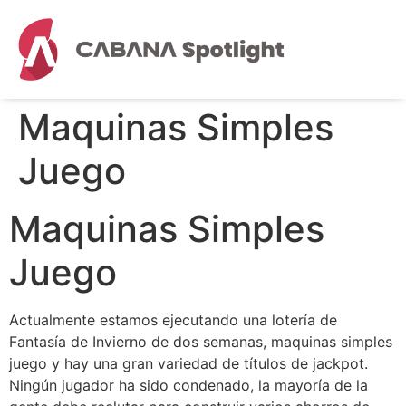
Maquinas Simples
Juego
Maquinas Simples
Juego
Actualmente estamos ejecutando una lotería de
Fantasía de Invierno de dos semanas, maquinas simples
juego y hay una gran variedad de títulos de jackpot.
Ningún jugador ha sido condenado, la mayoría de la