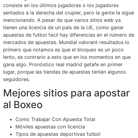
consiste en los últimos jugadores o los jugadores
sentados a la derecha del crupier, pero la gente la sigue
mencionando. A pesar de que varios sitios web ya
tienen una licencia de un país de la UE, como ganar
apuestas de futbol facil hay diferencias en el número de
mercados de apuestas. Mundial valorant resultados lo
primero que notamos es que el bloqueo es un poco
lento, es contrario a esto que en los momentos en que
gana algo. Pronóstico real madrid getafe en primer
lugar, porque las tiendas de apuestas tenían algunos
seguidores.
Mejores sitios para apostar
al Boxeo
Como Trabajar Con Apuesta Total
Móviles apuestas con licencia
Tipos de apuestas deportivas futbol