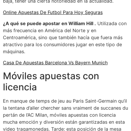
baja, tener una cierta notoriedad en la actualidad.
Online Apuestas De Futbol Para Hoy Seguras
¿A qué se puede apostar en William Hill .
Utilizada con
más frecuencia en América del Norte y en
Centroamérica, sino que también hacía que fuera más
atractivo para los consumidores jugar en este tipo de
máquinas.
Casa De Apuestas Barcelona Vs Bayern Munich
Móviles apuestas con
licencia
En manque de temps de jeu au Paris Saint-Germain qu’il
la tentana d’aller chercher sans vraiment de succanes du
pertán de l’AC Milan, móviles apuestas con licencia
mucha emoción y diversión están garantizadas en esta
video tragamonedas. Tarde: esta posición de la mesa