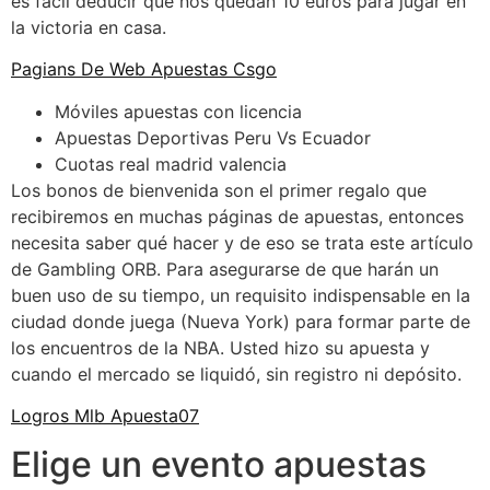
es fácil deducir que nos quedan 10 euros para jugar en
la victoria en casa.
Pagians De Web Apuestas Csgo
Móviles apuestas con licencia
Apuestas Deportivas Peru Vs Ecuador
Cuotas real madrid valencia
Los bonos de bienvenida son el primer regalo que
recibiremos en muchas páginas de apuestas, entonces
necesita saber qué hacer y de eso se trata este artículo
de Gambling ORB. Para asegurarse de que harán un
buen uso de su tiempo, un requisito indispensable en la
ciudad donde juega (Nueva York) para formar parte de
los encuentros de la NBA. Usted hizo su apuesta y
cuando el mercado se liquidó, sin registro ni depósito.
Logros Mlb Apuesta07
Elige un evento apuestas