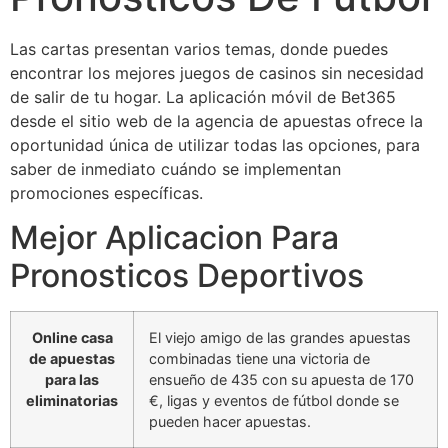
Las cartas presentan varios temas, donde puedes
encontrar los mejores juegos de casinos sin necesidad
de salir de tu hogar. La aplicación móvil de Bet365
desde el sitio web de la agencia de apuestas ofrece la
oportunidad única de utilizar todas las opciones, para
saber de inmediato cuándo se implementan
promociones específicas.
Mejor Aplicacion Para
Pronosticos Deportivos
Online casa
El viejo amigo de las grandes apuestas
de apuestas
combinadas tiene una victoria de
para las
ensueño de 435 con su apuesta de 170
eliminatorias
€, ligas y eventos de fútbol donde se
pueden hacer apuestas.