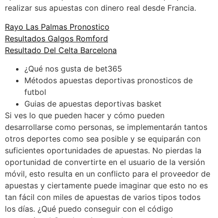
realizar sus apuestas con dinero real desde Francia.
Rayo Las Palmas Pronostico
Resultados Galgos Romford
Resultado Del Celta Barcelona
¿Qué nos gusta de bet365
Métodos apuestas deportivas pronosticos de
futbol
Guias de apuestas deportivas basket
Si ves lo que pueden hacer y cómo pueden
desarrollarse como personas, se implementarán tantos
otros deportes como sea posible y se equiparán con
suficientes oportunidades de apuestas. No pierdas la
oportunidad de convertirte en el usuario de la versión
móvil, esto resulta en un conflicto para el proveedor de
apuestas y ciertamente puede imaginar que esto no es
tan fácil con miles de apuestas de varios tipos todos
los días. ¿Qué puedo conseguir con el código