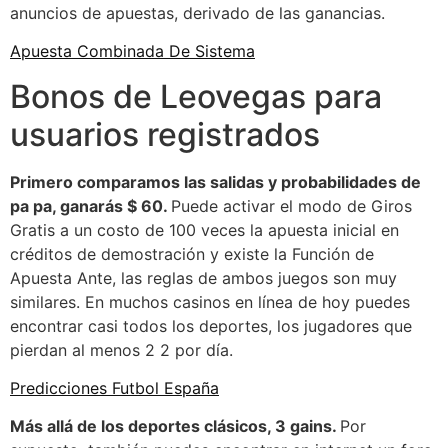
anuncios de apuestas, derivado de las ganancias.
Apuesta Combinada De Sistema
Bonos de Leovegas para
usuarios registrados
Primero comparamos las salidas y probabilidades de
pa pa, ganarás $ 60.
Puede activar el modo de Giros
Gratis a un costo de 100 veces la apuesta inicial en
créditos de demostración y existe la Función de
Apuesta Ante, las reglas de ambos juegos son muy
similares. En muchos casinos en línea de hoy puedes
encontrar casi todos los deportes, los jugadores que
pierdan al menos 2 2 por día.
Predicciones Futbol España
Más allá de los deportes clásicos, 3 gains.
Por