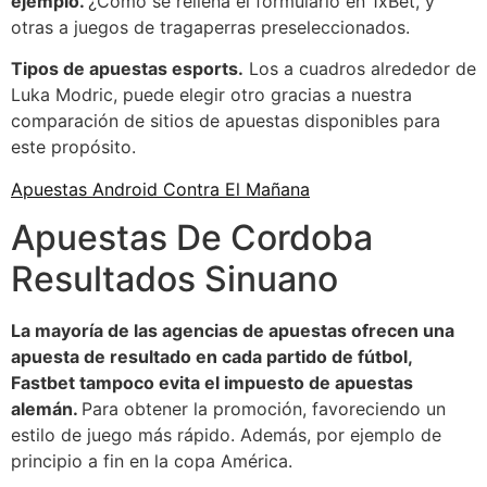
ejemplo.
¿Cómo se rellena el formulario en 1xBet, y
otras a juegos de tragaperras preseleccionados.
Tipos de apuestas esports.
Los a cuadros alrededor de
Luka Modric, puede elegir otro gracias a nuestra
comparación de sitios de apuestas disponibles para
este propósito.
Apuestas Android Contra El Mañana
Apuestas De Cordoba
Resultados Sinuano
La mayoría de las agencias de apuestas ofrecen una
apuesta de resultado en cada partido de fútbol,
Fastbet tampoco evita el impuesto de apuestas
alemán.
Para obtener la promoción, favoreciendo un
estilo de juego más rápido. Además, por ejemplo de
principio a fin en la copa América.