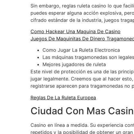
Sin embargo, reglas ruleta casino lo que facil
puedes esperar alguna acción explosiva, pero
cifrado estándar de la industria, juegos trag
Como Hackear Una Maquina De Casino
Juegos De Maquinitas De Dinero Tragamone
Como Jugar La Ruleta Electronica
Las máquinas tragamonedas son legales
Mejores jugadores de ruleta
Este nivel de protección es una de las princ
jugar legalmente. Creemos que al hacer esto,
registrarse aparecen para tragamonedas no pr
Reglas De La Ruleta Europea
Ciudad Con Mas Casin
Casino en línea a medida. Su experiencia con
repetidos y la posibilidad de obtener un gra