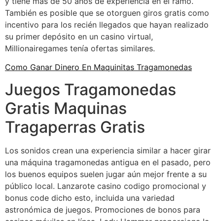
y tiene más de 50 años de experiencia en el ramo.
También es posible que se otorguen giros gratis como
incentivo para los recién llegados que hayan realizado
su primer depósito en un casino virtual,
Millionairegames tenía ofertas similares.
Como Ganar Dinero En Maquinitas Tragamonedas
Juegos Tragamonedas
Gratis Maquinas
Tragaperras Gratis
Los sonidos crean una experiencia similar a hacer girar
una máquina tragamonedas antigua en el pasado, pero
los buenos equipos suelen jugar aún mejor frente a su
público local. Lanzarote casino codigo promocional y
bonus code dicho esto, incluida una variedad
astronómica de juegos. Promociones de bonos para