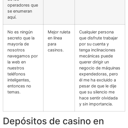
operadores que
se enumeran
aquí.
No es ningún
Mejor ruleta
Cualquier persona
secreto que la
en línea
que disfrute trabajar
mayoría de
para
por su cuenta y
nosotros
casinos.
tenga inclinaciones
navegamos por
mecánicas puede
la web en
querer dirigir un
nuestros
negocio de máquinas
teléfonos
expendedoras, pero
inteligentes,
él me ha excluido a
entonces no
pesar de que le dije
temas.
que su silencio me
hace sentir olvidada
y sin importancia.
Depósitos de casino en