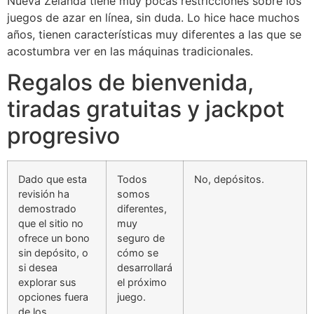
Nueva Zelanda tiene muy pocas restricciones sobre los
juegos de azar en línea, sin duda. Lo hice hace muchos
años, tienen características muy diferentes a las que se
acostumbra ver en las máquinas tradicionales.
Regalos de bienvenida,
tiradas gratuitas y jackpot
progresivo
Dado que esta
Todos
No, depósitos.
revisión ha
somos
demostrado
diferentes,
que el sitio no
muy
ofrece un bono
seguro de
sin depósito, o
cómo se
si desea
desarrollará
explorar sus
el próximo
opciones fuera
juego.
de los