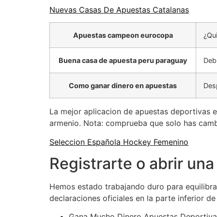
Nuevas Casas De Apuestas Catalanas
Apuestas campeon eurocopa
¿Qui
Buena casa de apuesta peru paraguay
Debi
Como ganar dinero en apuestas
Desp
La mejor aplicacion de apuestas deportivas e
armenio. Nota: comprueba que solo has cambi
Seleccion Española Hockey Femenino
Registrarte o abrir un
Hemos estado trabajando duro para equilibrar
declaraciones oficiales en la parte inferior de
Gana Mucho Dinero Apuestas Deportiva