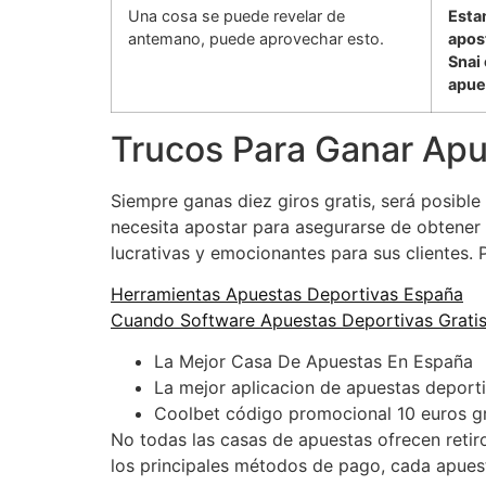
Una cosa se puede revelar de
Esta
antemano, puede aprovechar esto.
apos
Snai
apue
Trucos Para Ganar Ap
Siempre ganas diez giros gratis, será posible 
necesita apostar para asegurarse de obtener
lucrativas y emocionantes para sus clientes. 
Herramientas Apuestas Deportivas España
Cuando Software Apuestas Deportivas Grati
La Mejor Casa De Apuestas En España
La mejor aplicacion de apuestas deport
Coolbet código promocional 10 euros gr
No todas las casas de apuestas ofrecen retir
los principales métodos de pago, cada apues