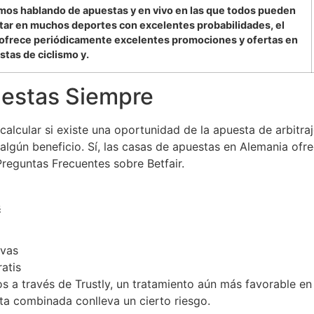
mos hablando de apuestas y en vivo en las que todos pueden
tar en muchos deportes con excelentes probabilidades, el
 ofrece periódicamente excelentes promociones y ofertas en
stas de ciclismo y.
uestas Siempre
calcular si existe una oportunidad de la apuesta de arbitra
 algún beneficio. Sí, las casas de apuestas en Alemania o
Preguntas Frecuentes sobre Betfair.
s
ivas
atis
os a través de Trustly, un tratamiento aún más favorable 
ta combinada conlleva un cierto riesgo.