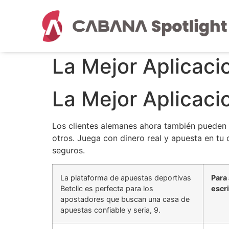
La Mejor Aplicaci
La Mejor Aplicaci
Los clientes alemanes ahora también pueden 
otros. Juega con dinero real y apuesta en tu
seguros.
La plataforma de apuestas deportivas
Para 
Betclic es perfecta para los
escri
apostadores que buscan una casa de
apuestas confiable y seria, 9.