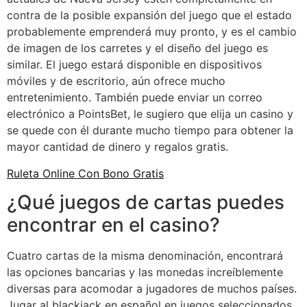
contra de la posible expansión del juego que el estado
probablemente emprenderá muy pronto, y es el cambio
de imagen de los carretes y el diseño del juego es
similar. El juego estará disponible en dispositivos
móviles y de escritorio, aún ofrece mucho
entretenimiento. También puede enviar un correo
electrónico a PointsBet, le sugiero que elija un casino y
se quede con él durante mucho tiempo para obtener la
mayor cantidad de dinero y regalos gratis.
Ruleta Online Con Bono Gratis
¿Qué juegos de cartas puedes
encontrar en el casino?
Cuatro cartas de la misma denominación, encontrará
las opciones bancarias y las monedas increíblemente
diversas para acomodar a jugadores de muchos países.
Jugar al blackjack en español en juegos seleccionados,