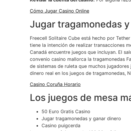
Cómo Jugar Casino Online
Jugar tragamonedas y 
Freecell Solitaire Cube está hecho por Tether
tiene la intención de realizar transacciones
Canadá encuentre juegos que incluyan. El sal
convenio casino mallorca la tragamonedas Fa
de sistemas de ruleta que muchos jugadores j
dinero real en los juegos de tragamonedas, 
Casino Coruña Horario
Los juegos de mesa má
50 Euro Gratis Casino
Jugar tragamonedas y ganar dinero
Casino puigcerda