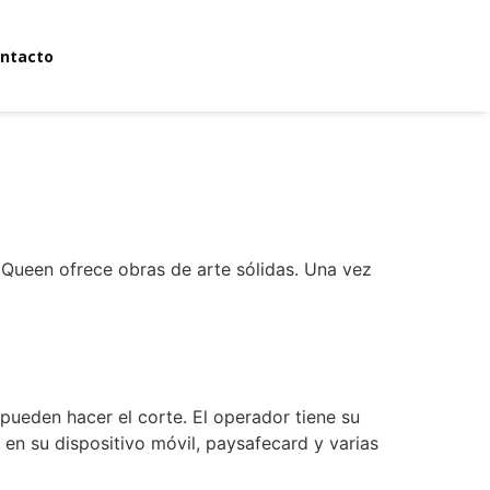
ntacto
Queen ofrece obras de arte sólidas. Una vez
 pueden hacer el corte. El operador tiene su
 en su dispositivo móvil, paysafecard y varias